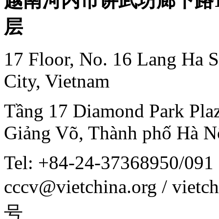
越南河内市讲武坊廊下路16号Di
层
17 Floor, No. 16 Lang Ha S
City, Vietnam
Tầng 17 Diamond Park Plaz
Giảng Võ, Thành phố Hà N
Tel: +84-24-37368950/091 
cccv@vietchina.org / vi
号