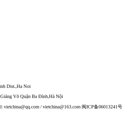
nh Dist.,Ha Noi
g Giảng Võ Quận Ba Đình,Hà Nội
mail: vietchina@qq.com / vietchina@163.com 闽ICP备06013241号