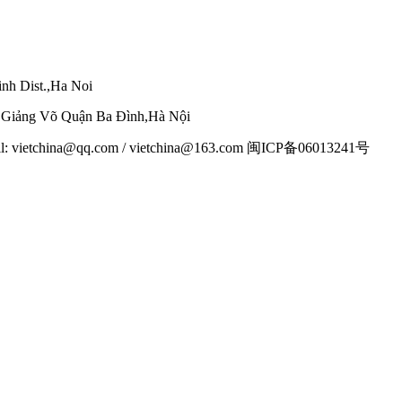
nh Dist.,Ha Noi
g Giảng Võ Quận Ba Đình,Hà Nội
mail: vietchina@qq.com / vietchina@163.com 闽ICP备06013241号