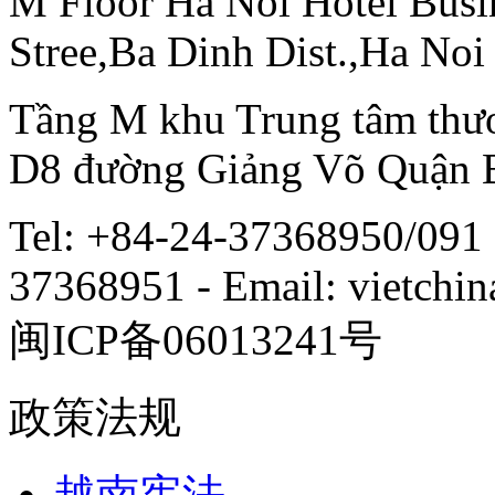
M Floor Ha Noi Hotel Busi
Stree,Ba Dinh Dist.,Ha Noi
Tầng M khu Trung tâm thươ
D8 đường Giảng Võ Quận 
Tel: +84-24-37368950/091 
37368951 - Email: vietch
闽ICP备06013241号
政策法规
越南宪法