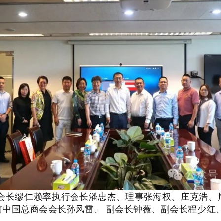
合会会长缪仁赖率执行会长潘忠杰、理事张海权、庄克浩
南中国总商会会长孙风雷、 副会长钟薇、副会长程少红