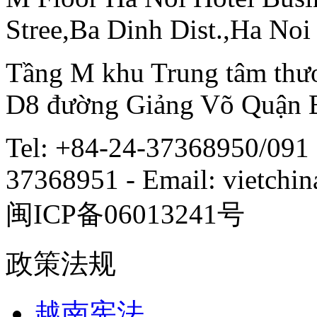
Stree,Ba Dinh Dist.,Ha Noi
Tầng M khu Trung tâm thươ
D8 đường Giảng Võ Quận 
Tel: +84-24-37368950/091 
37368951 - Email: vietch
闽ICP备06013241号
政策法规
越南宪法