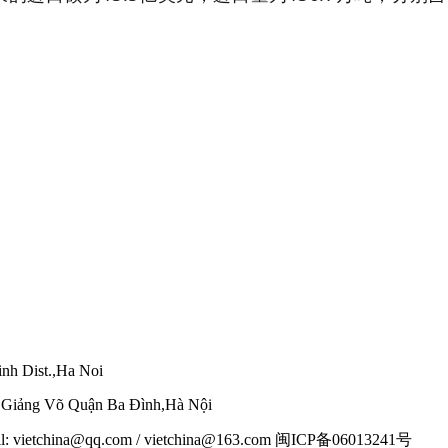
nh Dist.,Ha Noi
g Giảng Võ Quận Ba Đình,Hà Nội
mail: vietchina@qq.com / vietchina@163.com 闽ICP备06013241号