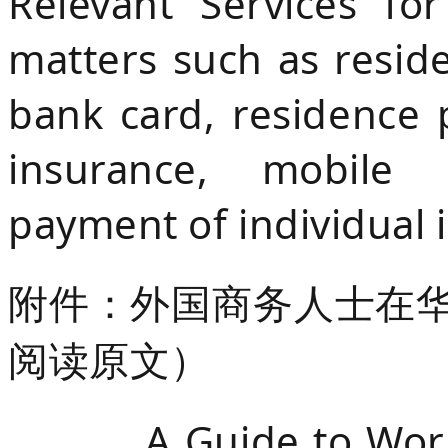
Relevant Services fo
matters such as reside
bank card, residence 
insurance, mobile p
payment of individual 
附件：外国商务人士在华工
阅读原文）
A Guide to Working