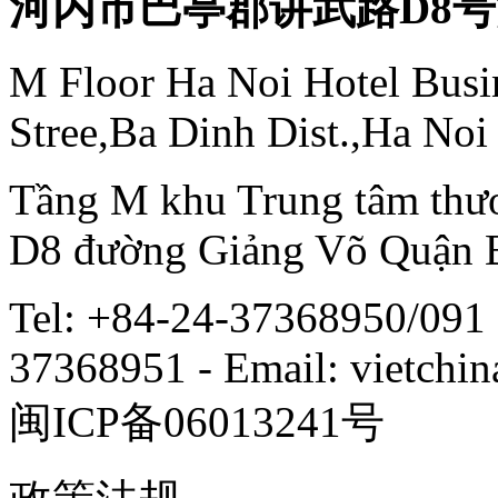
河内市巴亭郡讲武路D8
M Floor Ha Noi Hotel Busi
Stree,Ba Dinh Dist.,Ha Noi
Tầng M khu Trung tâm thươ
D8 đường Giảng Võ Quận 
Tel: +84-24-37368950/091 
37368951 - Email: vietch
闽ICP备06013241号