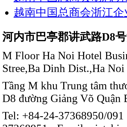
越南中国总商会浙江企
河内市巴亭郡讲武路D8
M Floor Ha Noi Hotel Busi
Stree,Ba Dinh Dist.,Ha Noi
Tầng M khu Trung tâm thươ
D8 đường Giảng Võ Quận 
Tel: +84-24-37368950/091 