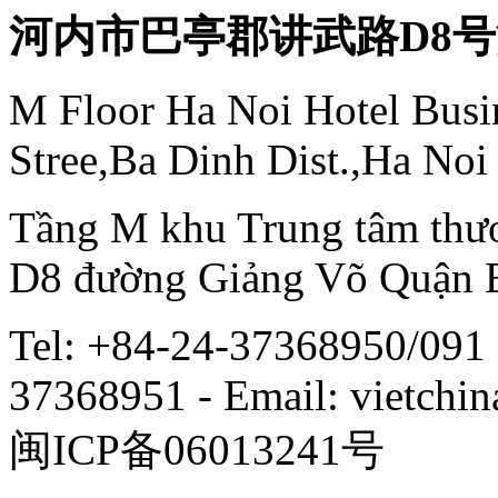
河内市巴亭郡讲武路D8
M Floor Ha Noi Hotel Busi
Stree,Ba Dinh Dist.,Ha Noi
Tầng M khu Trung tâm thươ
D8 đường Giảng Võ Quận 
Tel: +84-24-37368950/091 
37368951 - Email: vietch
闽ICP备06013241号