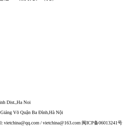
nh Dist.,Ha Noi
g Giảng Võ Quận Ba Đình,Hà Nội
mail: vietchina@qq.com / vietchina@163.com 闽ICP备06013241号