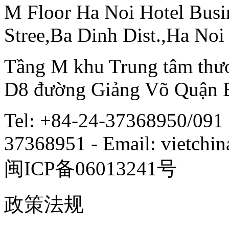
M Floor Ha Noi Hotel Busi
Stree,Ba Dinh Dist.,Ha Noi
Tầng M khu Trung tâm thươ
D8 đường Giảng Võ Quận 
Tel: +84-24-37368950/091 
37368951 - Email: vietch
闽ICP备06013241号
政策法规