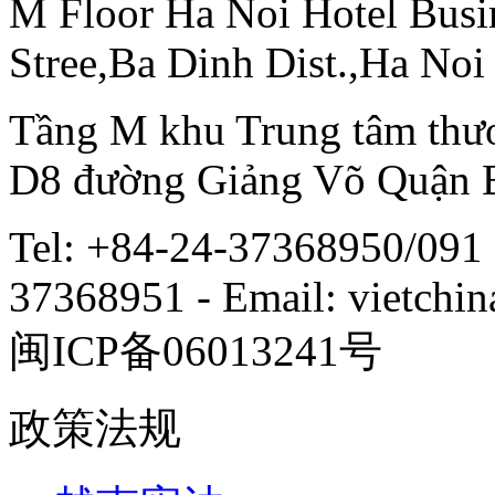
M Floor Ha Noi Hotel Busi
Stree,Ba Dinh Dist.,Ha Noi
Tầng M khu Trung tâm thươ
D8 đường Giảng Võ Quận 
Tel: +84-24-37368950/091 
37368951 - Email: vietch
闽ICP备06013241号
政策法规