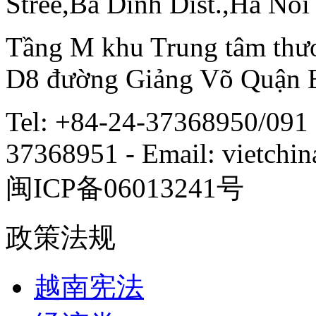
Stree,Ba Dinh Dist.,Ha Noi
Tầng M khu Trung tâm thươ
D8 đường Giảng Võ Quận 
Tel: +84-24-37368950/091 
37368951 - Email: vietch
闽ICP备06013241号
政策法规
越南宪法