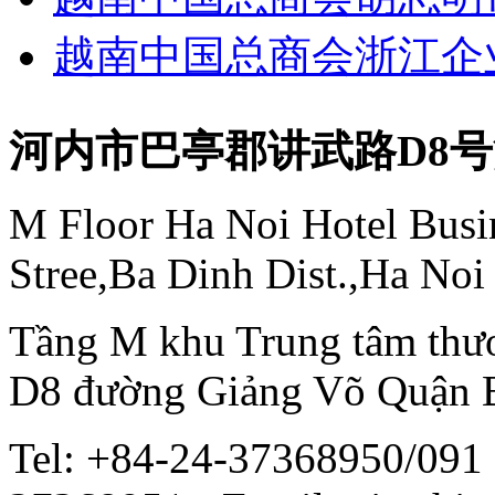
越南中国总商会浙江企
河内市巴亭郡讲武路D8
M Floor Ha Noi Hotel Busi
Stree,Ba Dinh Dist.,Ha Noi
Tầng M khu Trung tâm thươ
D8 đường Giảng Võ Quận 
Tel: +84-24-37368950/091 