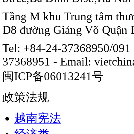
Tầng M khu Trung tâm thươ
D8 đường Giảng Võ Quận 
Tel: +84-24-37368950/091 
37368951 - Email: vietch
闽ICP备06013241号
政策法规
越南宪法