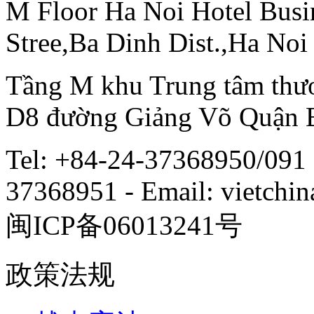
M Floor Ha Noi Hotel Busi
Stree,Ba Dinh Dist.,Ha Noi
Tầng M khu Trung tâm thươ
D8 đường Giảng Võ Quận 
Tel: +84-24-37368950/091 
37368951 - Email: vietch
闽ICP备06013241号
政策法规