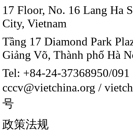
17 Floor, No. 16 Lang Ha S
City, Vietnam
Tầng 17 Diamond Park Plaz
Giảng Võ, Thành phố Hà N
Tel: +84-24-37368950/091 
cccv@vietchina.org / vi
号
政策法规