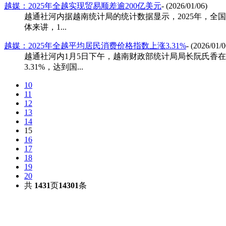
越媒：2025年全越实现贸易顺差逾200亿美元
- (2026/01/06)
越通社河内据越南统计局的统计数据显示，2025年，全国货物
体来讲，1...
越媒：2025年全越平均居民消费价格指数上涨3.31%
- (2026/01/0
越通社河内1月5日下午，越南财政部统计局局长阮氏香在河
3.31%，达到国...
10
11
12
13
14
15
16
17
18
19
20
共
1431
页
14301
条