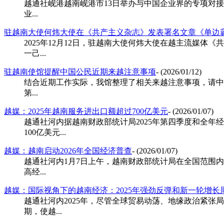
越通社岘港越南岘港市13日举办与中国企业界的专项对
业...
驻越南大使何炜大使在《共产主义杂志》发表署名文章《单边
2025年12月12日，驻越南大使何炜大使在越主流媒
一己...
驻越南使馆提醒中国公民近期来越注意事项
- (2026/01/12)
结合近期工作实际，我馆整理了相关来越注意事项，请中
第...
越媒：2025年越南服务进出口额超过700亿美元
- (2026/01/07)
越通社河内据越南财政部统计局2025年第四季度和全年经
100亿美元...
越媒：越南启动2026年全国经济普查
- (2026/01/07)
越通社河内1月7日上午，越南财政部统计局在全国范围内
高经...
越媒：国际视角下的越南经济：2025年强劲反弹和新一轮增长
越通社河内2025年，尽管全球贸易动荡、地缘政治紧张
期，使越...