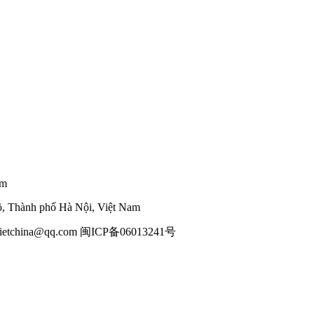
am
õ, Thành phố Hà Nội, Việt Nam
g / vietchina@qq.com 闽ICP备06013241号